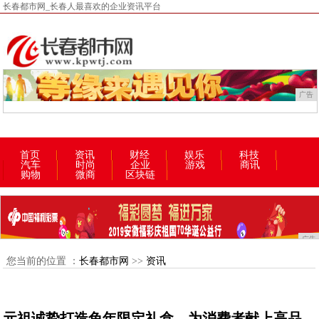
长春都市网_长春人最喜欢的企业资讯平台
广告
首页
资讯
财经
娱乐
科技
汽车
时尚
企业
游戏
商讯
购物
微商
区块链
广告
您当前的位置 ：
长春都市网
>>
资讯
元祖诚挚打造兔年限定礼盒，为消费者献上高品