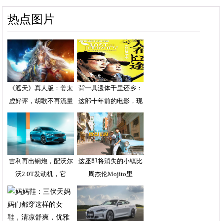
热点图片
《遮天》真人版：姜太
背一具遗体千里还乡：
虚好评，胡歌不再流量
这部十年前的电影，现
吉利再出钢炮，配沃尔
这座即将消失的小镇比
沃2.0T发动机，它
周杰伦Mojito里