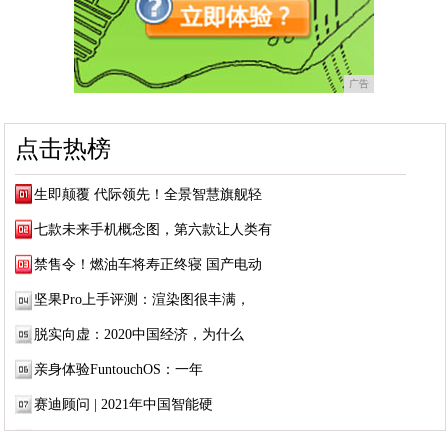
广告
点击热榜
生即颠覆 代际领先！全景智慧旗舰轻
七款未来手机概念图，第六款让人类有
禁售令！燃油车将寿正终寝 国产电动
坚果Pro上手评测：渲染图很丰满，
脱实向虚：2020中国经济，为什么
亲身体验FuntouchOS：一年
赛迪顾问 | 2021年中国智能硬