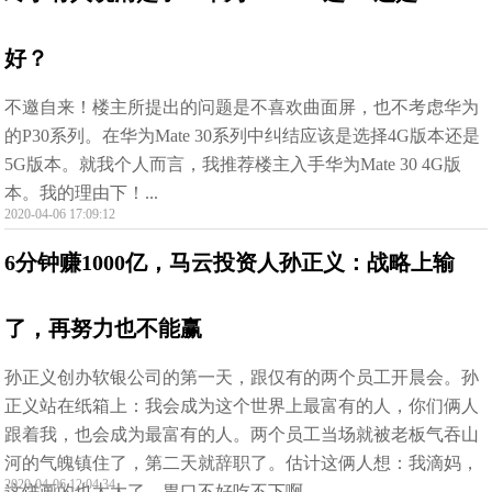
好？
不邀自来！楼主所提出的问题是不喜欢曲面屏，也不考虑华为
的P30系列。在华为Mate 30系列中纠结应该是选择4G版本还是
5G版本。就我个人而言，我推荐楼主入手华为Mate 30 4G版
本。我的理由下！...
2020-04-06 17:09:12
6分钟赚1000亿，马云投资人孙正义：战略上输
了，再努力也不能赢
孙正义创办软银公司的第一天，跟仅有的两个员工开晨会。孙
正义站在纸箱上：我会成为这个世界上最富有的人，你们俩人
跟着我，也会成为最富有的人。两个员工当场就被老板气吞山
河的气魄镇住了，第二天就辞职了。估计这俩人想：我滴妈，
2020-04-06 12:04:34
这饼画的也太大了，胃口不好吃不下啊。...