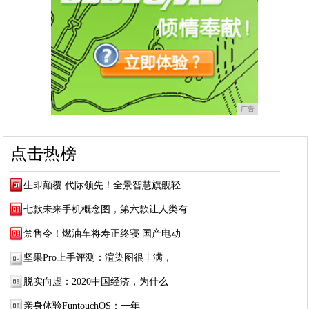
广告
点击热榜
生即颠覆 代际领先！全景智慧旗舰轻
七款未来手机概念图，第六款让人类有
禁售令！燃油车将寿正终寝 国产电动
坚果Pro上手评测：渲染图很丰满，
脱实向虚：2020中国经济，为什么
亲身体验FuntouchOS：一年