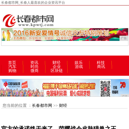
长春都市网_长春人最喜欢的企业资讯平台
广告
首页
资讯
财经
娱乐
科技
汽车
时尚
企业
游戏
商讯
购物
微商
区块链
广告
您当前的位置 ：
长春都市网
>>
财经
官方的承诺终于来了，荣耀战令皮肤猎兽之王、