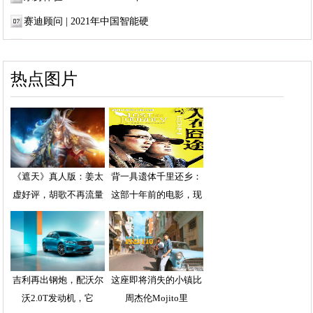
赛迪顾问 | 2021年中国智能硬
热点图片
《遮天》真人版：姜太
背一具遗体千里还乡：
虚好评，胡歌不再流量
这部十年前的电影，现
吉利再出钢炮，配沃尔
这座即将消失的小镇比
沃2.0T发动机，它
周杰伦Mojito里