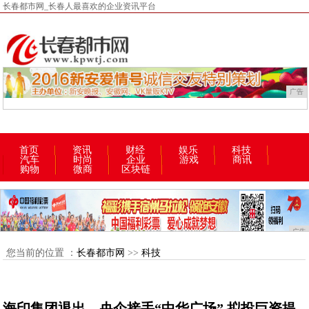
长春都市网_长春人最喜欢的企业资讯平台
广告
首页
资讯
财经
娱乐
科技
汽车
时尚
企业
游戏
商讯
购物
微商
区块链
广告
您当前的位置 ：
长春都市网
>>
科技
海印集团退出，央企接手“中华广场”,拟投巨资提