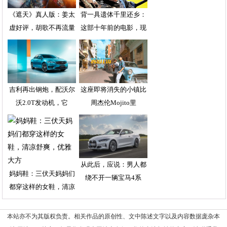
《遮天》真人版：姜太
背一具遗体千里还乡：
虚好评，胡歌不再流量
这部十年前的电影，现
吉利再出钢炮，配沃尔
这座即将消失的小镇比
沃2.0T发动机，它
周杰伦Mojito里
从此后，应说：男人都
妈妈鞋：三伏天妈妈们
绕不开一辆宝马4系
都穿这样的女鞋，清凉
本站亦不为其版权负责。相关作品的原创性、文中陈述文字以及内容数据庞杂本