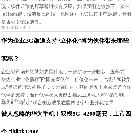
况：软件导致的屏幕暂时没有反应。如果我们连续按下二次主
屏Home键，没有反应的话，此时还可以尝试按下电源键，看看
是否可以锁定屏幕。...
2021-03-05 09:41:59
华为企业BG渠道支持“立体化”将为伙伴带来哪些
实惠？!
企业级市场开拓就如农民种地，一分耕耘一分收获！五年前，
华为企业业务播种下“阳光聚伙伴，价值创未来”、“聚焦和被集
成”等渠道理念的种子，今天在国内收获的是五千余家渠道合作
伙伴的支持，合作伙伴收入贡献占据总业务收入80%的份额，
2021-03-05 08:31:45
华为ICT与伙伴联合创新成果在国内各个行业开花结果。...
被人忽略的华为手机！双模5G+4200毫安，上市四
个月跳水1200!