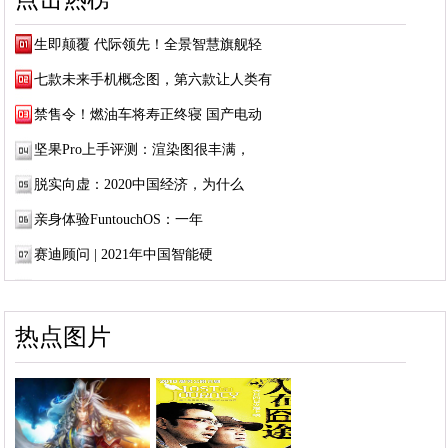
生即颠覆 代际领先！全景智慧旗舰轻
七款未来手机概念图，第六款让人类有
禁售令！燃油车将寿正终寝 国产电动
坚果Pro上手评测：渲染图很丰满，
脱实向虚：2020中国经济，为什么
亲身体验FuntouchOS：一年
赛迪顾问 | 2021年中国智能硬
热点图片