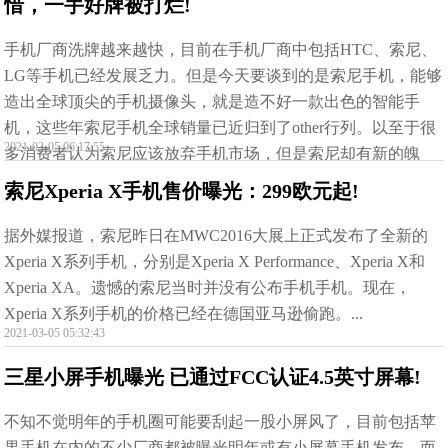
惜，一手好牌被打烂!
手机厂商洗牌越来越快，目前在手机厂商中包括HTC、索尼、
LG等手机已经发展乏力。但是今天要谈到的是索尼手机，能够
造出全球顶尖的手机摄像头，就是造不好一款出色的智能手
机，这些年索尼手机全球销量已近归到了other行列。以至于很
2021-03-05 06:17:55
多消费者认为索尼应该放弃手机市场，但是索尼却有新的魄
力。...
索尼Xperia X手机售价曝光：299欧元起!
据外媒报道，索尼昨日在MWC2016大展上正式发布了全新的
Xperia X系列手机，分别是Xperia X Performance、Xperia X和
Xperia XA。遗憾的索尼当时并没有公布手机手机。现在，
Xperia X系列手机的价格已经在德国亚马逊偷跑。...
2021-03-05 05:32:43
三星小屏手机曝光 已通过FCC认证4.5英寸屏幕!
不知不觉明年的手机圈可能要刮起一股小屏风了，目前包括苹
果手机在内的不少厂商都被曝光明年或有小屏幕手机发布，而