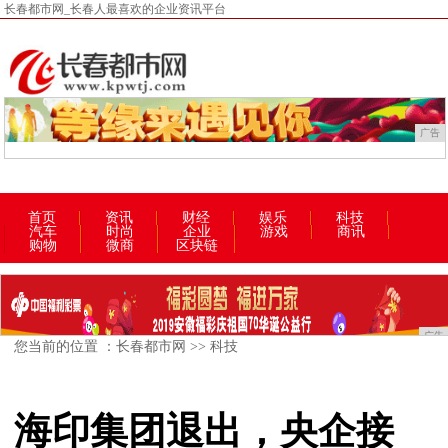
长春都市网_长春人最喜欢的企业资讯平台
广告
首页
资讯
财经
娱乐
科技
汽车
时尚
企业
游戏
商讯
购物
微商
区块链
广告
您当前的位置 ：
长春都市网
>>
科技
海印集团退出，央企接