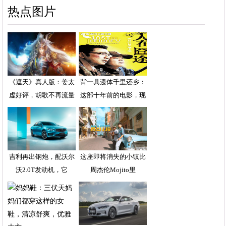
热点图片
《遮天》真人版：姜太
背一具遗体千里还乡：
虚好评，胡歌不再流量
这部十年前的电影，现
吉利再出钢炮，配沃尔
这座即将消失的小镇比
沃2.0T发动机，它
周杰伦Mojito里