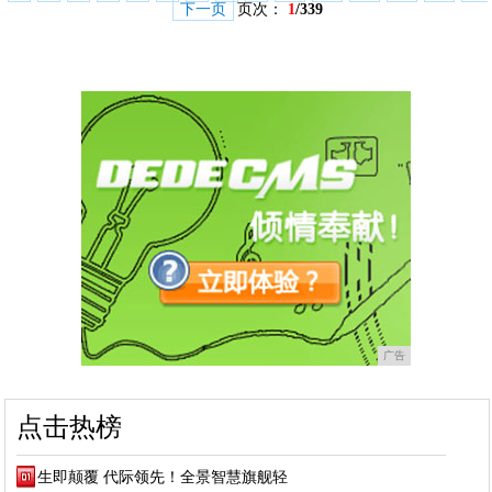
下一页
页次：
1
/339
广告
点击热榜
生即颠覆 代际领先！全景智慧旗舰轻