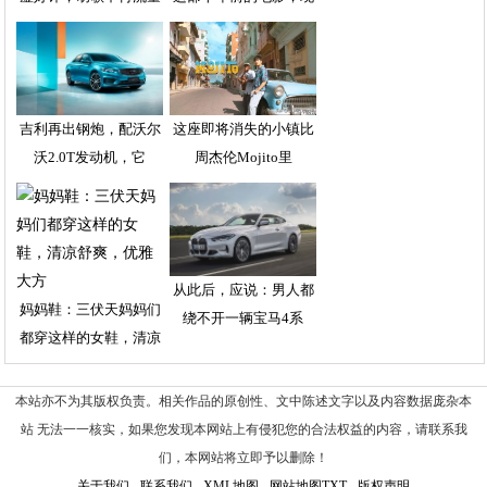
吉利再出钢炮，配沃尔
这座即将消失的小镇比
沃2.0T发动机，它
周杰伦Mojito里
从此后，应说：男人都
妈妈鞋：三伏天妈妈们
绕不开一辆宝马4系
都穿这样的女鞋，清凉
本站亦不为其版权负责。相关作品的原创性、文中陈述文字以及内容数据庞杂本
站 无法一一核实，如果您发现本网站上有侵犯您的合法权益的内容，请联系我
们，本网站将立即予以删除！
关于我们
-
联系我们
-
XML地图
-
网站地图
TXT
-
版权声明