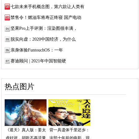
七款未来手机概念图，第六款让人类有
禁售令！燃油车将寿正终寝 国产电动
坚果Pro上手评测：渲染图很丰满，
脱实向虚：2020中国经济，为什么
亲身体验FuntouchOS：一年
赛迪顾问 | 2021年中国智能硬
热点图片
《遮天》真人版：姜太
背一具遗体千里还乡：
虚好评，胡歌不再流量
这部十年前的电影，现