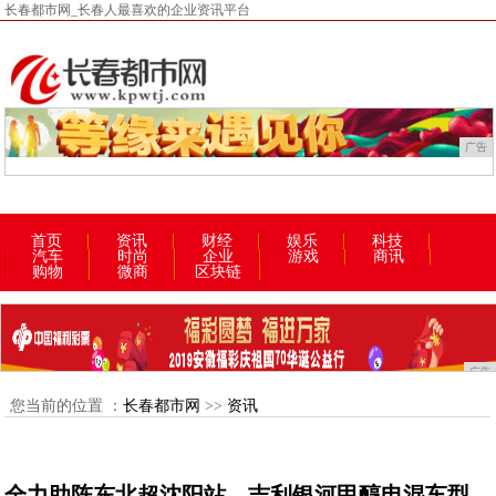
长春都市网_长春人最喜欢的企业资讯平台
广告
首页
资讯
财经
娱乐
科技
汽车
时尚
企业
游戏
商讯
购物
微商
区块链
广告
您当前的位置 ：
长春都市网
>>
资讯
全力助阵东北超沈阳站，吉利银河甲醇电混车型