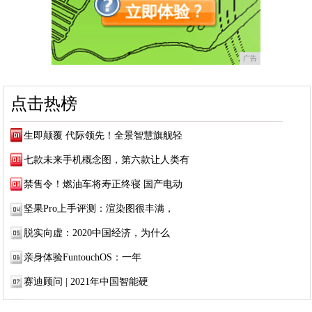
广告
点击热榜
生即颠覆 代际领先！全景智慧旗舰轻
七款未来手机概念图，第六款让人类有
禁售令！燃油车将寿正终寝 国产电动
坚果Pro上手评测：渲染图很丰满，
脱实向虚：2020中国经济，为什么
亲身体验FuntouchOS：一年
赛迪顾问 | 2021年中国智能硬