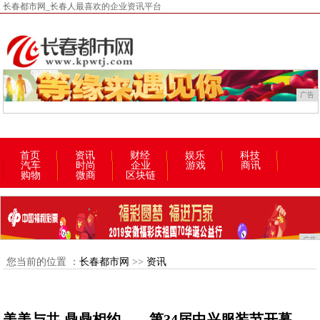
长春都市网_长春人最喜欢的企业资讯平台
广告
首页
资讯
财经
娱乐
科技
汽车
时尚
企业
游戏
商讯
购物
微商
区块链
广告
您当前的位置 ：
长春都市网
>>
资讯
美美与共 鼎鼎相约——第34届中兴服装节开幕