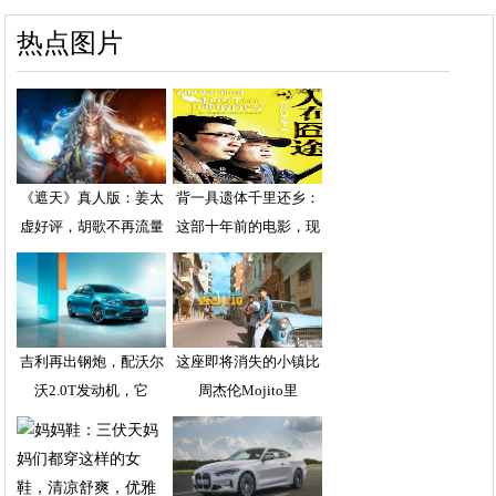
热点图片
《遮天》真人版：姜太
背一具遗体千里还乡：
虚好评，胡歌不再流量
这部十年前的电影，现
吉利再出钢炮，配沃尔
这座即将消失的小镇比
沃2.0T发动机，它
周杰伦Mojito里