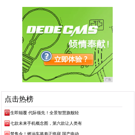
广告
点击热榜
生即颠覆 代际领先！全景智慧旗舰轻
七款未来手机概念图，第六款让人类有
禁售令！燃油车将寿正终寝 国产电动