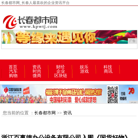
长春都市网_长春人最喜欢的企业资讯平台
广告
首页
资讯
财经
娱乐
科技
汽车
时尚
企业
游戏
商讯
购物
微商
区块链
广告
您当前的位置 ：
长春都市网
>>
资讯
浙江百事德办公设备有限公司入围《国货好物》