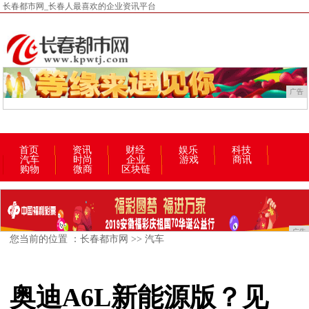
长春都市网_长春人最喜欢的企业资讯平台
广告
首页
资讯
财经
娱乐
科技
汽车
时尚
企业
游戏
商讯
购物
微商
区块链
广告
您当前的位置 ：
长春都市网
>>
汽车
奥迪A6L新能源版？见