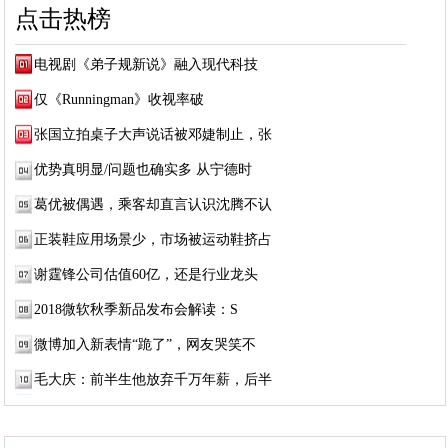
点击热榜
电视剧《弟子规新说》融入现代科技
仅《Runningman》收视率破
张国立拍桌子大声说话被邓婕制止，张
优势真明显/问题也确实多 从宁德时
葛优被偶遇，乘客却直言认识沈腾不认
正装鞋应用场景少，市场被运动鞋挤占
谢霆锋公司估值60亿，还是行业龙头
2018微软秋季新品发布会解读：S
微博加入新表情“跪了”，网友哭笑不
毛大庆：前半生他放弃千万年薪，后半