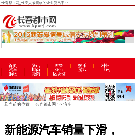
长春都市网_长春人最喜欢的企业资讯平台
广告
首页
资讯
财经
娱乐
科技
汽车
时尚
企业
游戏
商讯
购物
微商
区块链
广告
您当前的位置 ：
长春都市网
>>
汽车
新能源汽车销量下滑，