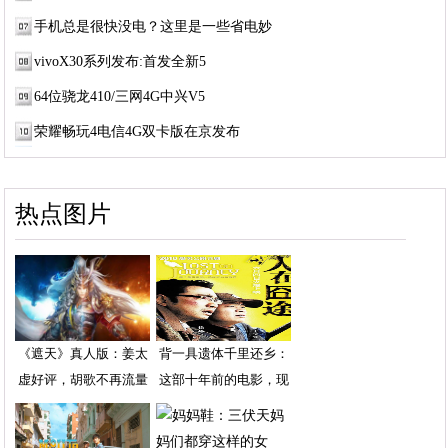
手机总是很快没电？这里是一些省电妙
vivoX30系列发布:首发全新5
64位骁龙410/三网4G中兴V5
荣耀畅玩4电信4G双卡版在京发布
热点图片
《遮天》真人版：姜太
背一具遗体千里还乡：
虚好评，胡歌不再流量
这部十年前的电影，现