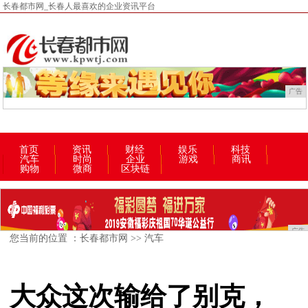
长春都市网_长春人最喜欢的企业资讯平台
广告
首页
资讯
财经
娱乐
科技
汽车
时尚
企业
游戏
商讯
购物
微商
区块链
广告
您当前的位置 ：
长春都市网
>>
汽车
大众这次输给了别克，