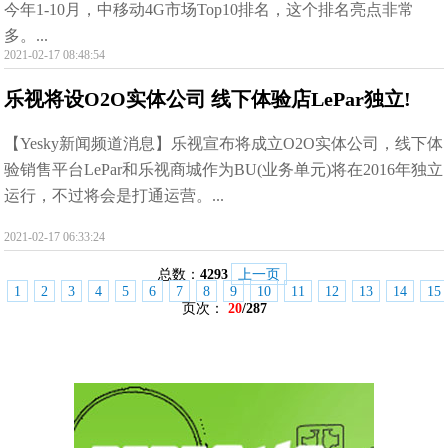
今年1-10月，中移动4G市场Top10排名，这个排名亮点非常
多。...
2021-02-17 08:48:54
乐视将设O2O实体公司 线下体验店LePar独立!
【Yesky新闻频道消息】乐视宣布将成立O2O实体公司，线下体
验销售平台LePar和乐视商城作为BU(业务单元)将在2016年独立
运行，不过将会是打通运营。...
2021-02-17 06:33:24
总数：
4293
上一页
1
2
3
4
5
6
7
8
9
10
11
12
13
14
15
页次：
20
/287