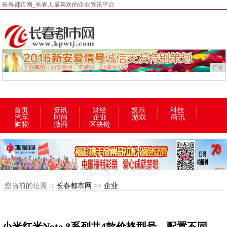
长春都市网_长春人最喜欢的企业资讯平台
广告
首页
资讯
财经
娱乐
科技
汽车
时尚
企业
游戏
商讯
购物
微商
区块链
广告
您当前的位置 ：
长春都市网
>>
企业
小米红米Note 8系列共4款价格型号，配置不同，