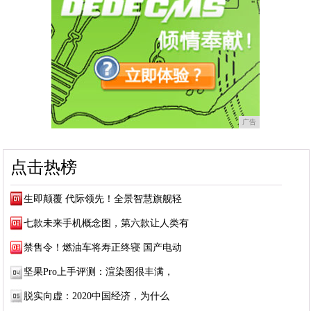
广告
点击热榜
生即颠覆 代际领先！全景智慧旗舰轻
七款未来手机概念图，第六款让人类有
禁售令！燃油车将寿正终寝 国产电动
坚果Pro上手评测：渲染图很丰满，
脱实向虚：2020中国经济，为什么