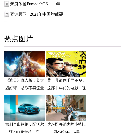
亲身体验FuntouchOS：一年
赛迪顾问 | 2021年中国智能硬
热点图片
《遮天》真人版：姜太
背一具遗体千里还乡：
虚好评，胡歌不再流量
这部十年前的电影，现
吉利再出钢炮，配沃尔
这座即将消失的小镇比
沃2.0T发动机，它
周杰伦Mojito里