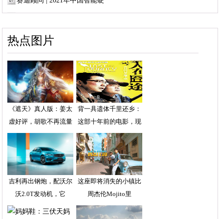
赛迪顾问 | 2021年中国智能硬
热点图片
《遮天》真人版：姜太
背一具遗体千里还乡：
虚好评，胡歌不再流量
这部十年前的电影，现
吉利再出钢炮，配沃尔
这座即将消失的小镇比
沃2.0T发动机，它
周杰伦Mojito里