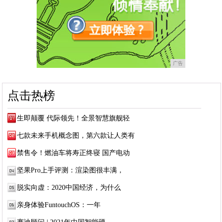
广告
点击热榜
生即颠覆 代际领先！全景智慧旗舰轻
七款未来手机概念图，第六款让人类有
禁售令！燃油车将寿正终寝 国产电动
坚果Pro上手评测：渲染图很丰满，
脱实向虚：2020中国经济，为什么
亲身体验FuntouchOS：一年