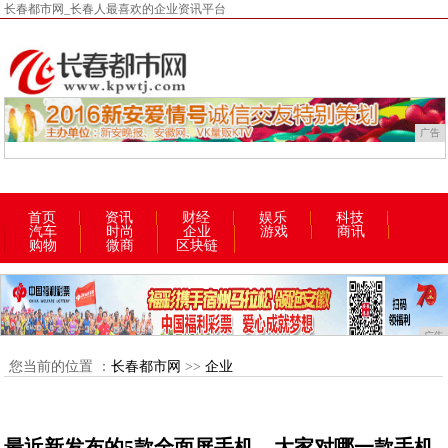
长春都市网_长春人最喜欢的企业资讯平台
广告
首页
资讯
财经
娱乐
科技
汽车
时尚
企业
游戏
商讯
购物
微商
区块链
广告
您当前的位置 ：
长春都市网
>>
企业
最近新发布的5款全面屏手机，大家对哪一款手机