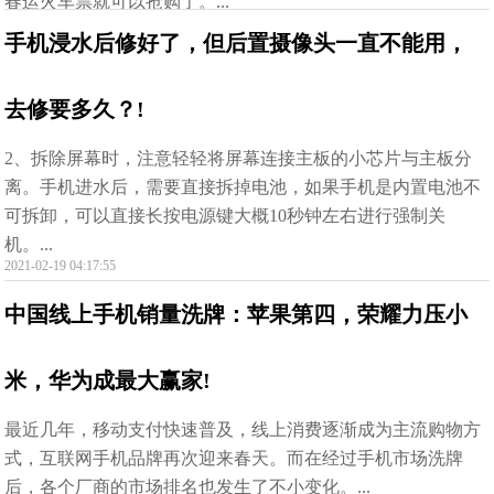
春运火车票就可以抢购了。...
手机浸水后修好了，但后置摄像头一直不能用，
去修要多久？!
2、拆除屏幕时，注意轻轻将屏幕连接主板的小芯片与主板分
离。手机进水后，需要直接拆掉电池，如果手机是内置电池不
可拆卸，可以直接长按电源键大概10秒钟左右进行强制关
机。...
2021-02-19 04:17:55
中国线上手机销量洗牌：苹果第四，荣耀力压小
米，华为成最大赢家!
最近几年，移动支付快速普及，线上消费逐渐成为主流购物方
式，互联网手机品牌再次迎来春天。而在经过手机市场洗牌
后，各个厂商的市场排名也发生了不小变化。...