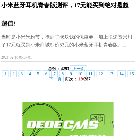
小米蓝牙耳机青春版测评，17元能买到绝对是超
超值!
当时是小米米粉节，抢到了46块钱的优惠券，加上快递费只用
了17元就买到小米商城标价53元的小米蓝牙耳机青春版。...
2021-02-18 05:07:01
总数：
4293
上一页
1
2
3
4
5
6
7
8
9
10
11
12
13
14
15
下一页
页次：
19
/287