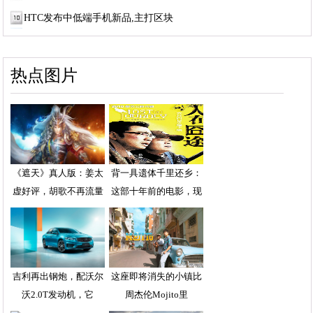
HTC发布中低端手机新品,主打区块
热点图片
《遮天》真人版：姜太
背一具遗体千里还乡：
虚好评，胡歌不再流量
这部十年前的电影，现
吉利再出钢炮，配沃尔
这座即将消失的小镇比
沃2.0T发动机，它
周杰伦Mojito里