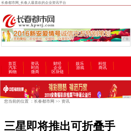
长春都市网_长春人最喜欢的企业资讯平台
广告
首页
资讯
财经
娱乐
科技
汽车
时尚
企业
游戏
商讯
购物
微商
区块链
广告
您当前的位置 ：
长春都市网
>>
资讯
三星即将推出可折叠手