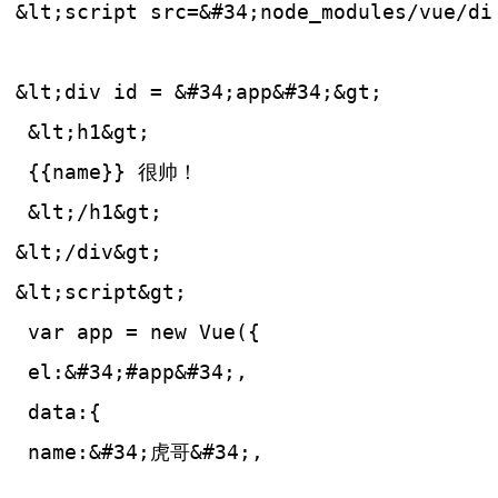
&lt;script src=&#34;node_modules/vue/di
&lt;div id = &#34;app&#34;&gt;
 &lt;h1&gt;
 {{name}} 很帅！
 &lt;/h1&gt;
&lt;/div&gt;
&lt;script&gt;
 var app = new Vue({
 el:&#34;#app&#34;,
 data:{
 name:&#34;虎哥&#34;,