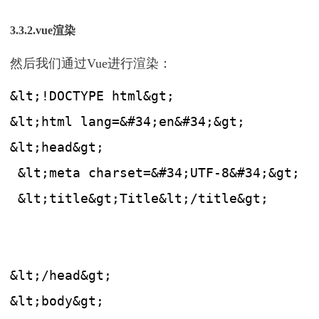
3.3.2.vue渲染
然后我们通过Vue进行渲染：
&lt;!DOCTYPE html&gt;
&lt;html lang=&#34;en&#34;&gt;
&lt;head&gt;
 &lt;meta charset=&#34;UTF-8&#34;&gt;
 &lt;title&gt;Title&lt;/title&gt;
&lt;/head&gt;
&lt;body&gt;