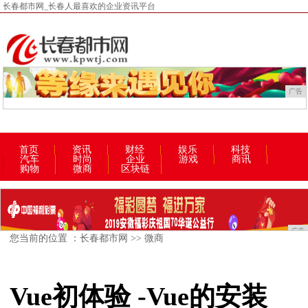
长春都市网_长春人最喜欢的企业资讯平台
广告
首页
资讯
财经
娱乐
科技
汽车
时尚
企业
游戏
商讯
购物
微商
区块链
广告
您当前的位置 ：
长春都市网
>>
微商
Vue初体验 -Vue的安装