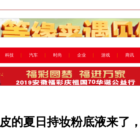
科技
汽车
时尚
企业
游戏
商讯
油皮的夏日持妆粉底液来了