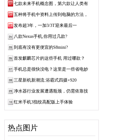
七款未来手机概念图，第六款让人类有
五种将手机中资料上传到电脑的方法，
发布超3年，一加3/3T迎来最后一
八款Nexus手机,你用过几款?
到底有没有更便宜的S8mini?
首发麒麟芯片的这些手机 用过哪款？
手机总是很快没电？这里是一些省电妙
三星新机新潮流:浴霸式四摄+920
净水器行业发展遭遇瓶颈，仍需依靠技
红米手机3指纹高配版上手体验
热点图片