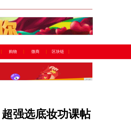
广告
购物
微商
区块链
广告
，超强选底妆功课帖