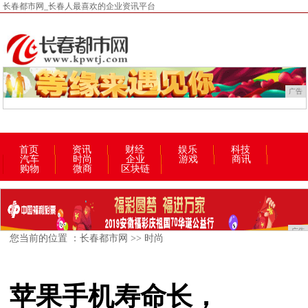
长春都市网_长春人最喜欢的企业资讯平台
广告
首页
资讯
财经
娱乐
科技
汽车
时尚
企业
游戏
商讯
购物
微商
区块链
广告
您当前的位置 ：
长春都市网
>>
时尚
苹果手机寿命长，