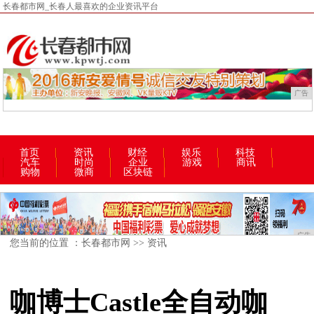
长春都市网_长春人最喜欢的企业资讯平台
广告
首页
资讯
财经
娱乐
科技
汽车
时尚
企业
游戏
商讯
购物
微商
区块链
广告
您当前的位置 ：
长春都市网
>>
资讯
咖博士Castle全自动咖