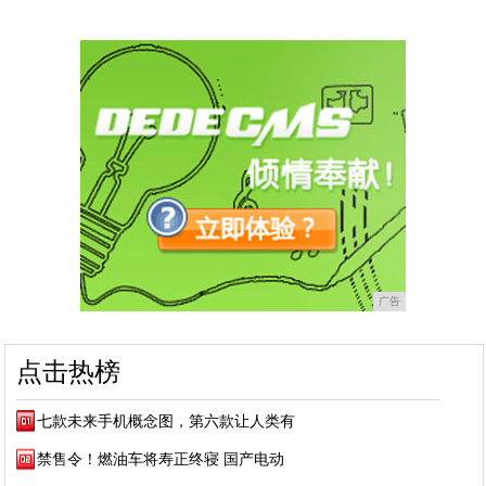
广告
点击热榜
七款未来手机概念图，第六款让人类有
禁售令！燃油车将寿正终寝 国产电动