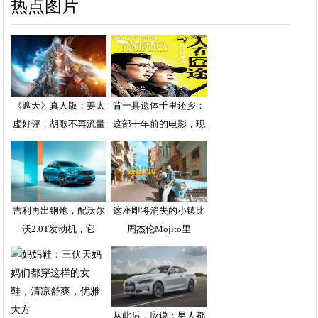
热点图片
《遮天》真人版：姜太
背一具遗体千里还乡：
虚好评，胡歌不再流量
这部十年前的电影，现
吉利再出钢炮，配沃尔
这座即将消失的小镇比
沃2.0T发动机，它
周杰伦Mojito里
从此后，应说：男人都