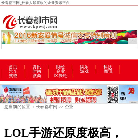
长春都市网_长春人最喜欢的企业资讯平台
广告
首页
资讯
财经
娱乐
科技
汽车
时尚
企业
游戏
商讯
购物
微商
区块链
广告
您当前的位置 ：
长春都市网
>>
企业
LOL手游还原度极高，