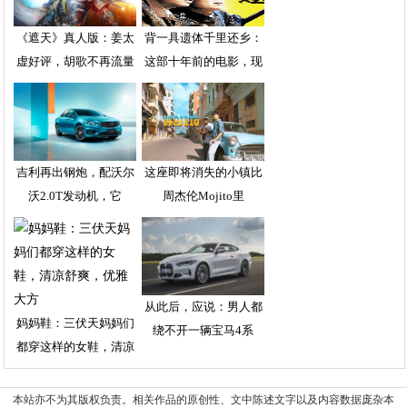
《遮天》真人版：姜太
背一具遗体千里还乡：
虚好评，胡歌不再流量
这部十年前的电影，现
吉利再出钢炮，配沃尔
这座即将消失的小镇比
沃2.0T发动机，它
周杰伦Mojito里
从此后，应说：男人都
妈妈鞋：三伏天妈妈们
绕不开一辆宝马4系
都穿这样的女鞋，清凉
本站亦不为其版权负责。相关作品的原创性、文中陈述文字以及内容数据庞杂本