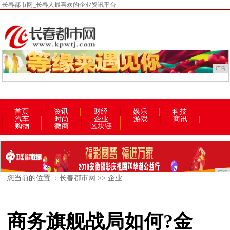
长春都市网_长春人最喜欢的企业资讯平台
广告
首页
资讯
财经
娱乐
科技
汽车
时尚
企业
游戏
商讯
购物
微商
区块链
广告
您当前的位置 ：
长春都市网
>>
企业
商务旗舰战局如何?金