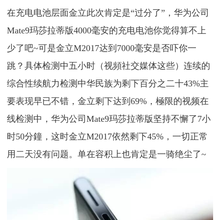
在充电电池层面金立此次肯定是“过分了”，华为公司
Mate9玛莎拉蒂版4000毫安的充电电池你觉得算不上
少了吧~可是金立M2017达到7000毫安是否吓你一
跳？具体检测中五小时（视頻社交媒体这些）连续的
综合性续航力检测中华民族为剩下百分之二十43%主
要表现早已不错，金立剩下达到69%，極限的视频在
线检测中，华为公司Mate9玛莎拉蒂版坚持不懈了7小
时50分鐘，这时金立M2017依然剩下45%，一切正常
用二天没有问题。单在容积上也肯定是一骑绝尘了~