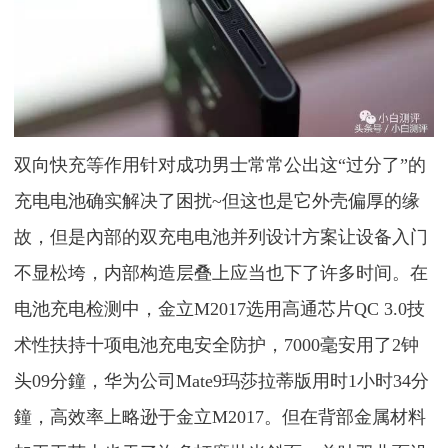
双向快充等作用针对成功男士常常公出这“过分了”的
充电电池确实解决了困扰~但这也是它外壳偏厚的缘
故，但是內部的双充电电池并列设计方案让设备入门
不显松垮，内部构造层叠上应当也下了许多时间。在
电池充电检测中，金立M2017选用高通芯片QC 3.0技
术性扶持十项电池充电安全防护，7000毫安用了2钟
头09分鐘，华为公司Mate9玛莎拉蒂版用时1小时34分
鐘，高效率上略逊于金立M2017。但在背部金属材料