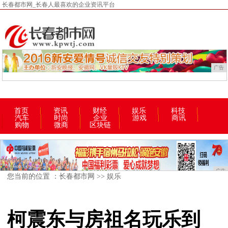
长春都市网_长春人最喜欢的企业资讯平台
广告
首页
资讯
财经
娱乐
科技
汽车
时尚
企业
游戏
商讯
购物
微商
区块链
广告
您当前的位置 ：
长春都市网
>>
娱乐
柯震东与房祖名玩乐到