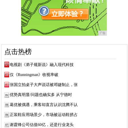
广告
点击热榜
电视剧《弟子规新说》融入现代科技
仅《Runningman》收视率破
张国立拍桌子大声说话被邓婕制止，张
优势真明显/问题也确实多 从宁德时
葛优被偶遇，乘客却直言认识沈腾不认
正装鞋应用场景少，市场被运动鞋挤占
谢霆锋公司估值60亿，还是行业龙头